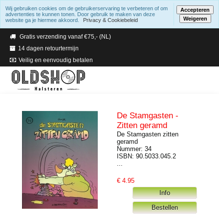
Wij gebruiken cookies om de gebruikerservaring te verbeteren of om
Accepteren
advertenties te kunnen tonen. Door gebruik te maken van deze
Weigeren
website ga je hiermee akkoord.
Privacy & Cookiebeleid
Verzending binnen 2 a 3 werkdagen
Gratis verzending vanaf €75,- (NL)
14 dagen retourtermijn
Veilig en eenvoudig betalen
De Stamgasten -
Zitten geramd
De Stamgasten zitten
geramd
Nummer: 34
ISBN: 90.5033.045.2
...
€
4.95