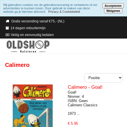
Wij gebruiken cookies om de gebruikerservaring te verbeteren of om
Accepteren
advertenties te kunnen tonen. Door gebruik te maken van deze
Weigeren
website ga je hiermee akkoord.
Privacy & Cookiebeleid
Verzending binnen 2 a 3 werkdagen
Gratis verzending vanaf €75,- (NL)
14 dagen retourtermijn
Veilig en eenvoudig betalen
Calimero
Calimero - Goal!
Goal!
Nmmer: 4
ISBN: Geen
Calimero Classics
1973 ...
€
5.95