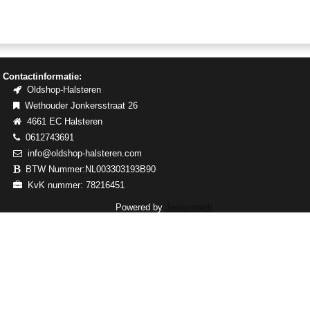
Contactinformatie:
Oldshop-Halsteren
Wethouder Jonkersstraat 26
4661 EC Halsteren
0612743691
info@oldshop-halsteren.com
BTW Nummer:NL003303193B90
KvK nummer: 78216451
Powered by
Jeeigenweb