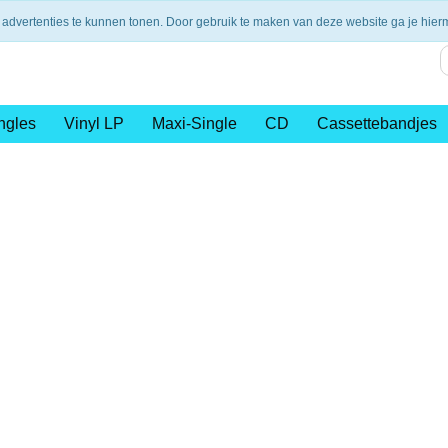
nding vanaf €75,- (NL)
14 dagen retourtermijn
Veilig en 
 advertenties te kunnen tonen. Door gebruik te maken van deze website ga je hie
ngles
Vinyl LP
Maxi-Single
CD
Cassettebandjes