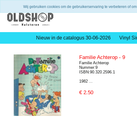
Verzending binnen 2 a 3 werkdagen
Gratis verze
Wij gebruiken cookies om de gebruikerservaring te verbeteren of om
Nieuw in de catalogus 30-06-2026
Vinyl Si
Familie Achterop - 9
Familie Achterop
Nummer:9
ISBN:90.320.2596.1
1982 ...
€
2.50