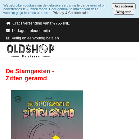
Wij gebruiken cookies om de gebruikerservaring te verbeteren of om
Accepteren
advertenties te kunnen tonen. Door gebruik te maken van deze
Weigeren
website ga je hiermee akkoord.
Privacy & Cookiebeleid
Verzending binnen 2 a 3 werkdagen
Gratis verzending vanaf €75,- (NL)
14 dagen retourtermijn
Veilig en eenvoudig betalen
De Stamgasten -
Zitten geramd