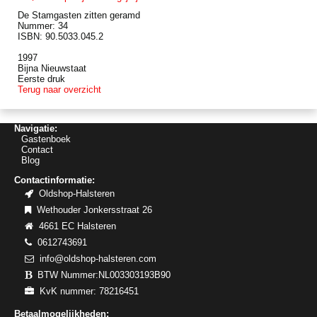
De Stamgasten zitten geramd
Nummer: 34
ISBN: 90.5033.045.2
1997
Bijna Nieuwstaat
Eerste druk
Terug naar overzicht
Navigatie:
Gastenboek
Contact
Blog
Contactinformatie:
Oldshop-Halsteren
Wethouder Jonkersstraat 26
4661 EC Halsteren
0612743691
info@oldshop-halsteren.com
BTW Nummer:NL003303193B90
KvK nummer: 78216451
Betaalmogelijkheden: