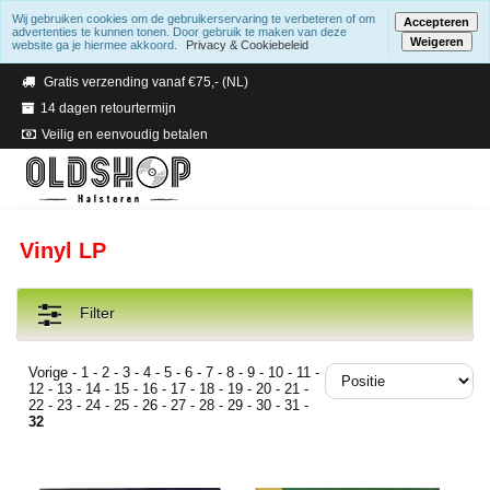
Wij gebruiken cookies om de gebruikerservaring te verbeteren of om
Accepteren
advertenties te kunnen tonen. Door gebruik te maken van deze
Weigeren
website ga je hiermee akkoord.
Privacy & Cookiebeleid
Verzending binnen 2 a 3 werkdagen
Gratis verzending vanaf €75,- (NL)
14 dagen retourtermijn
Veilig en eenvoudig betalen
Vinyl LP
Filter
Vorige
-
1
-
2
-
3
-
4
-
5
-
6
-
7
-
8
-
9
-
10
-
11
-
12
-
13
-
14
-
15
-
16
-
17
-
18
-
19
-
20
-
21
-
22
-
23
-
24
-
25
-
26
-
27
-
28
-
29
-
30
-
31
-
32