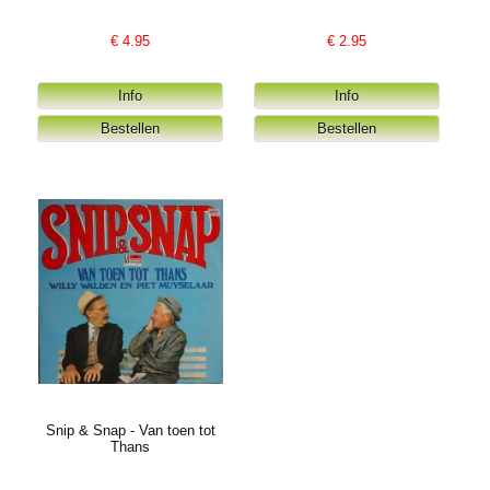
€
4.95
€
2.95
Snip & Snap - Van toen tot
Thans