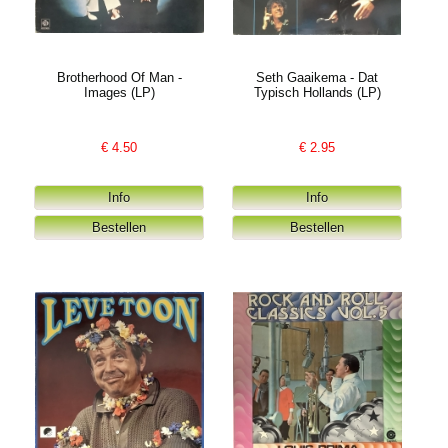
Brotherhood Of Man -
Seth Gaaikema - Dat
Images (LP)
Typisch Hollands (LP)
€
4.50
€
2.95