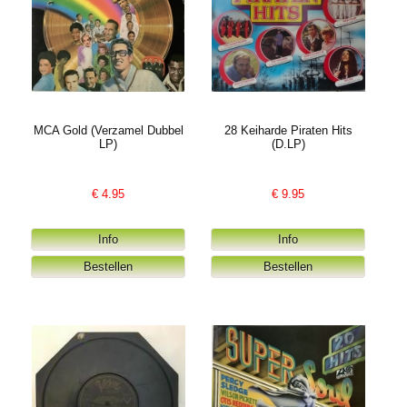
MCA Gold (Verzamel Dubbel
28 Keiharde Piraten Hits
LP)
(D.LP)
€
4.95
€
9.95