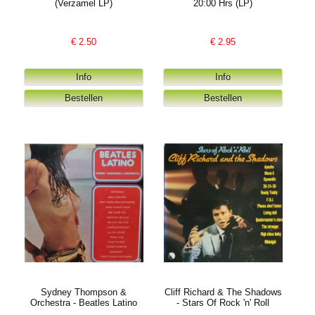
(Verzamel LP)
20:00 Hrs (LP)
€
2.50
€
2.95
Sydney Thompson &
Cliff Richard & The Shadows
Orchestra - Beatles Latino
- Stars Of Rock 'n' Roll