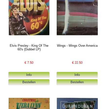
Elvis Presley - King Of The
Wings - Wings Over America
60's (Dubbel LP)
€
7.50
€
22.50