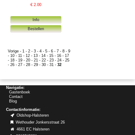
€
2.00
Vorige
-
1
-
2
-
3
-
4
-
5
-
6
-
7
-
8
-
9
-
10
-
11
-
12
-
13
-
14
-
15
-
16
-
17
-
18
-
19
-
20
-
21
-
22
-
23
-
24
-
25
-
26
-
27
-
28
-
29
-
30
-
31
-
32
Navigatie:
Gastenboek
Contact
Blog
Contactinformatie:
Oldshop-Halsteren
Wethouder Jonkersstraat 26
4661 EC Halsteren