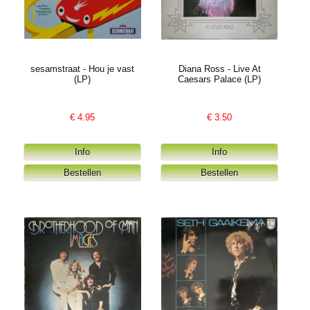
sesamstraat - Hou je vast
Diana Ross - Live At
(LP)
Caesars Palace (LP)
€
4.95
€
3.50