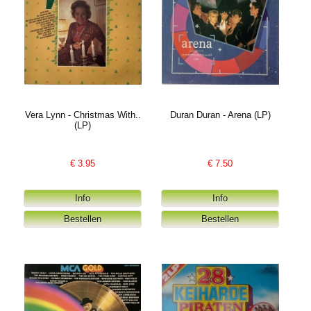
Vera Lynn - Christmas With..
Duran Duran - Arena (LP)
(LP)
€
3.95
€
7.50