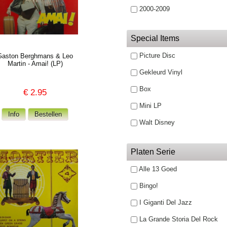
2000-2009
Special Items
Picture Disc
Gaston Berghmans & Leo
Martin - Amai! (LP)
Gekleurd Vinyl
Box
€
2.95
Mini LP
Walt Disney
Platen Serie
Alle 13 Goed
Bingo!
I Giganti Del Jazz
La Grande Storia Del Rock