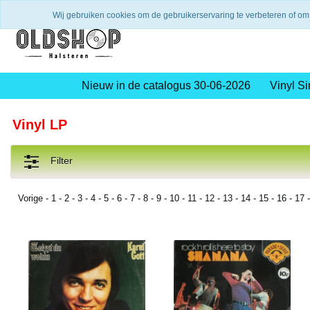
Verzending binnen 2 a 3 werkdagen
Gratis verze
Wij gebruiken cookies om de gebruikerservaring te verbeteren of om
Nieuw in de catalogus 30-06-2026
Vinyl Si
Vinyl LP
Filter
Vorige
-
1
-
2
-
3
-
4
-
5
-
6
-
7
-
8
-
9
-
10
-
11
-
12
-
13
-
14
-
15
-
16
-
17