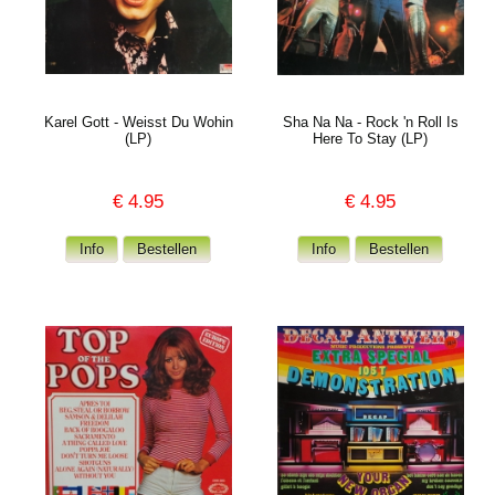
Karel Gott - Weisst Du Wohin
Sha Na Na - Rock 'n Roll Is
(LP)
Here To Stay (LP)
€
4.95
€
4.95