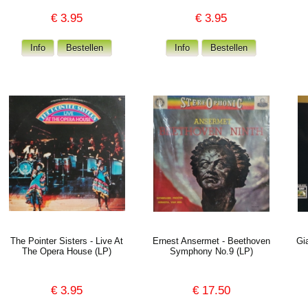
€
3.95
€
3.95
The Pointer Sisters - Live At
Ernest Ansermet - Beethoven
Gi
The Opera House (LP)
Symphony No.9 (LP)
€
3.95
€
17.50