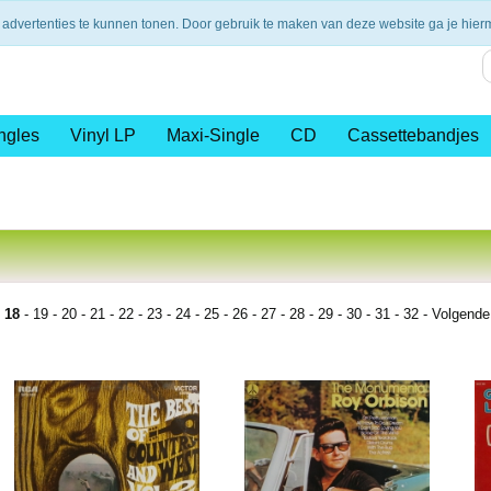
nding vanaf €75,- (NL)
14 dagen retourtermijn
Veilig en 
 advertenties te kunnen tonen. Door gebruik te maken van deze website ga je hie
ngles
Vinyl LP
Maxi-Single
CD
Cassettebandjes
-
18
-
19
-
20
-
21
-
22
-
23
-
24
-
25
-
26
-
27
-
28
-
29
-
30
-
31
-
32
-
Volgende