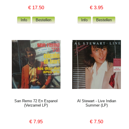
€
17.50
€
3.95
San Remo 72 En Espanol
Al Stewart - Live Indian
(Verzamel LP)
Summer (LP)
€
7.95
€
7.50