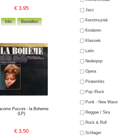
€
3.95
Jazz
Kerstmuziek
Kinderen
Klassiek
Latin
Nederpop
Opera
Piratenhits
Pop /Rock
Punk - New Wave
acomo Puccini - la Boheme
Reggae / Ska
(LP)
Rock & Roll
€
3.50
Schlager