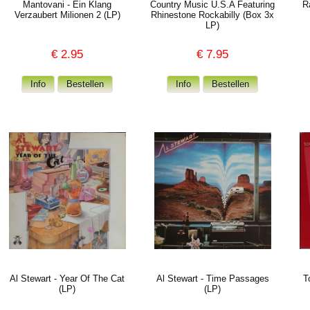
Mantovani - Ein Klang
Country Music U.S.A Featuring
R
Verzaubert Milionen 2 (LP)
Rhinestone Rockabilly (Box 3x
LP)
€
2.95
€
7.95
Al Stewart - Year Of The Cat
Al Stewart - Time Passages
T
(LP)
(LP)