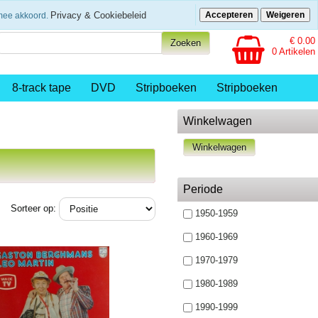
eenvoudig betalen
Privacy & Cookiebeleid
Accepteren
Weigeren
rmee akkoord.
€ 0.00
0 Artikelen
8-track tape
DVD
Stripboeken
Stripboeken
Winkelwagen
Periode
Sorteer op:
1950-1959
1960-1969
1970-1979
1980-1989
1990-1999