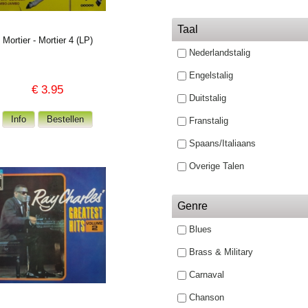
Taal
Mortier - Mortier 4 (LP)
Nederlandstalig
Engelstalig
€
3.95
Duitstalig
Franstalig
Spaans/Italiaans
Overige Talen
Genre
Blues
Brass & Military
Carnaval
Chanson