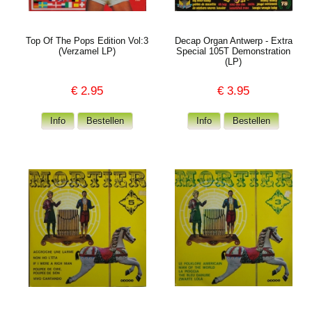
Top Of The Pops Edition Vol:3
Decap Organ Antwerp - Extra
(Verzamel LP)
Special 105T Demonstration
(LP)
€
2.95
€
3.95