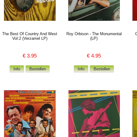
The Best Of Country And West
Roy Orbison - The Monumental
Vol:2 (Verzamel LP)
(LP)
€
3.95
€
4.95