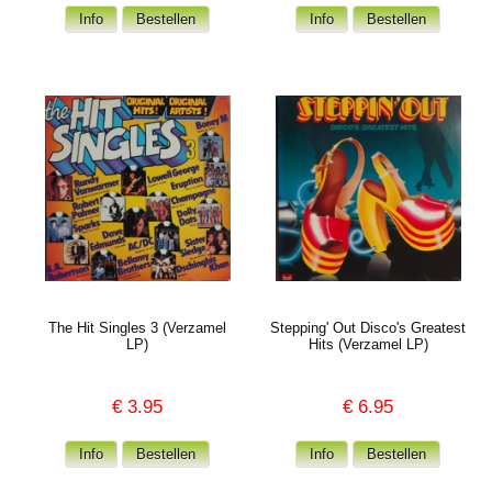
The Hit Singles 3 (Verzamel
Stepping' Out Disco's Greatest
LP)
Hits (Verzamel LP)
€
3.95
€
6.95