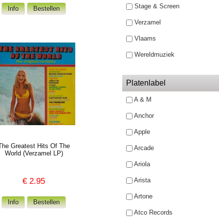
Stage & Screen
Verzamel
Vlaams
Wereldmuziek
Platenlabel
A & M
Anchor
Apple
The Greatest Hits Of The
Arcade
World (Verzamel LP)
Ariola
€
2.95
Arista
Artone
Atco Records