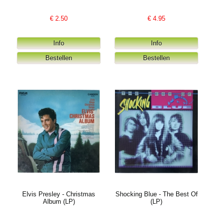
€
2.50
€
4.95
Elvis Presley - Christmas
Shocking Blue - The Best Of
Album (LP)
(LP)