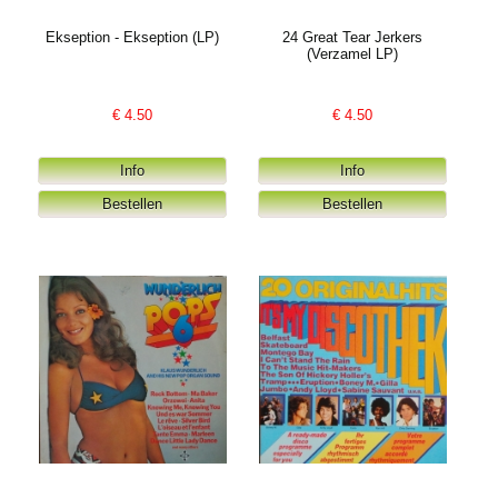
Ekseption - Ekseption (LP)
24 Great Tear Jerkers
(Verzamel LP)
€
4.50
€
4.50