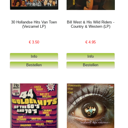
30 Hollandse Hits Van Toen
Bill West & His Wild Riders -
(Verzamel LP)
Country & Western (LP)
€
3.50
€
4.95