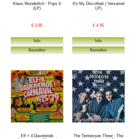
Klaus Wunderlich - Pops 6
It's My Discothek ( Verzamel
(LP)
LP)
€
3.95
€
4.95
Elf + 4 Daverende
The Tennessee Three - The