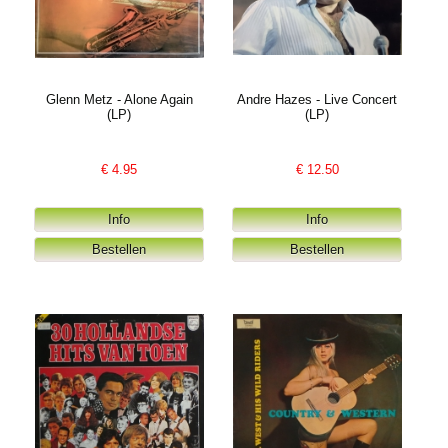
Glenn Metz - Alone Again
Andre Hazes - Live Concert
(LP)
(LP)
€
4.95
€
12.50