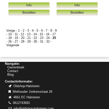
Vorige
-
1
-
2
-
3
-
4
-
5
-
6
-
7
-
8
-
9
-
10
-
11
-
12
-
13
-
14
-
15
-
16
-
17
-
18
-
19
-
20
-
21
-
22
-
23
-
24
-
25
-
26
-
27
-
28
-
29
-
30
-
31
-
32
-
Volgende
Navigatie:
Gastenboek
Contact
Blog
Contactinformatie:
Oldshop-Halsteren
Wethouder Jonkersstraat 26
4661 EC Halsteren
0612743691
info@oldshop-halsteren.com