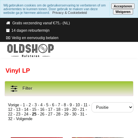
Wij gebruiken cookies om de gebruikerservaring te verbeteren of om
Accepteren
advertenties te kunnen tonen. Door gebruik te maken van deze
Weigeren
website ga je hiermee akkoord.
Privacy & Cookiebeleid
Verzending binnen 2 a 3 werkdagen
Gratis verzending vanaf €75,- (NL)
14 dagen retourtermijn
Veilig en eenvoudig betalen
Vinyl LP
Filter
Vorige
-
1
-
2
-
3
-
4
-
5
-
6
-
7
-
8
-
9
-
10
-
11
-
12
-
13
-
14
-
15
-
16
-
17
-
18
-
19
-
20
-
21
-
22
-
23
-
24
-
25
-
26
-
27
-
28
-
29
-
30
-
31
-
32
-
Volgende