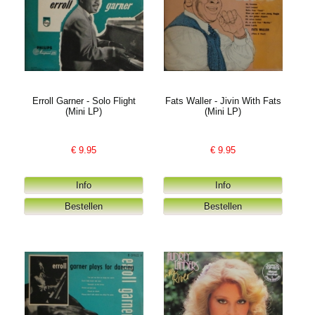
Erroll Garner - Solo Flight
Fats Waller - Jivin With Fats
(Mini LP)
(Mini LP)
€
9.95
€
9.95