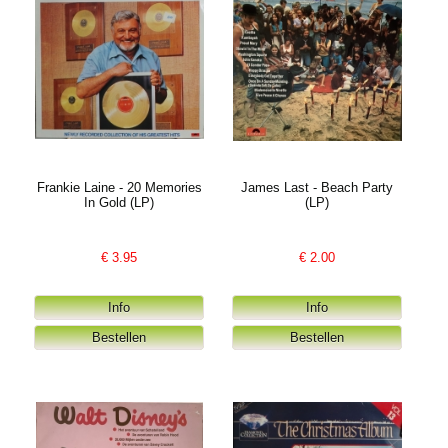
Frankie Laine - 20 Memories
James Last - Beach Party
In Gold (LP)
(LP)
€
3.95
€
2.00