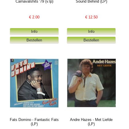
Carnavalshits '79 (v.lp)
Sound Behind (LP)
€
2.00
€
12.50
Fats Domino - Fantastic Fats
Andre Hazes - Met Liefde
(LP)
(LP)