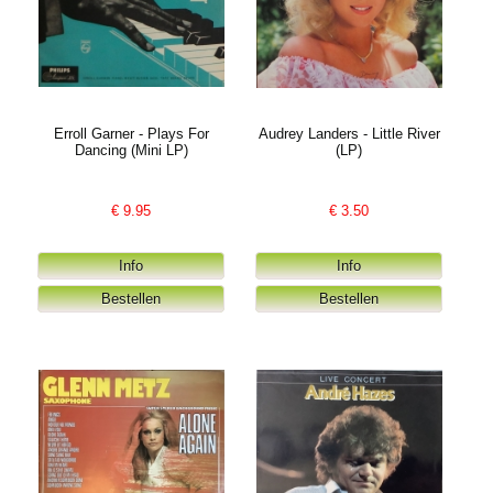
Erroll Garner - Plays For
Audrey Landers - Little River
Dancing (Mini LP)
(LP)
€
9.95
€
3.50