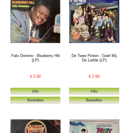
Fats Domino - Blueberry Hill
De Twee Pinten - Geef Mij
(LP)
De Liefde (LP)
€
2.50
€
2.50