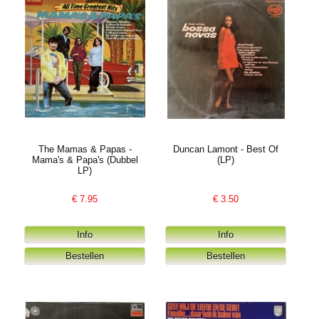
The Mamas & Papas -
Duncan Lamont - Best Of
Mama's & Papa's (Dubbel
(LP)
LP)
€
7.95
€
3.50