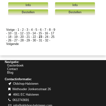
Vorige
-
1
-
2
-
3
-
4
-
5
-
6
-
7
-
8
-
9
-
10
-
11
-
12
-
13
-
14
-
15
-
16
-
17
-
18
-
19
-
20
-
21
-
22
-
23
-
24
-
25
-
26
-
27
-
28
-
29
-
30
-
31
-
32
-
Volgende
Navigatie:
Gastenboek
Contact
Blog
Contactinformatie:
Oldshop-Halsteren
Wethouder Jonkersstraat 26
4661 EC Halsteren
0612743691
info@oldshop-halsteren.com