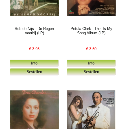
Rob de Nijs - De Regen
Petula Clark - This Is My
Voorbij (LP)
Song Album (LP)
€
3.95
€
3.50