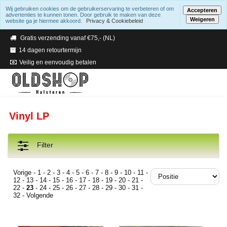
Wij gebruiken cookies om de gebruikerservaring te verbeteren of om
Accepteren
advertenties te kunnen tonen. Door gebruik te maken van deze
Weigeren
website ga je hiermee akkoord.
Privacy & Cookiebeleid
Verzending binnen 2 a 3 werkdagen
Gratis verzending vanaf €75,- (NL)
14 dagen retourtermijn
Veilig en eenvoudig betalen
Vinyl LP
Filter
Vorige
-
1
-
2
-
3
-
4
-
5
-
6
-
7
-
8
-
9
-
10
-
11
-
12
-
13
-
14
-
15
-
16
-
17
-
18
-
19
-
20
-
21
-
22
-
23
-
24
-
25
-
26
-
27
-
28
-
29
-
30
-
31
-
32
-
Volgende