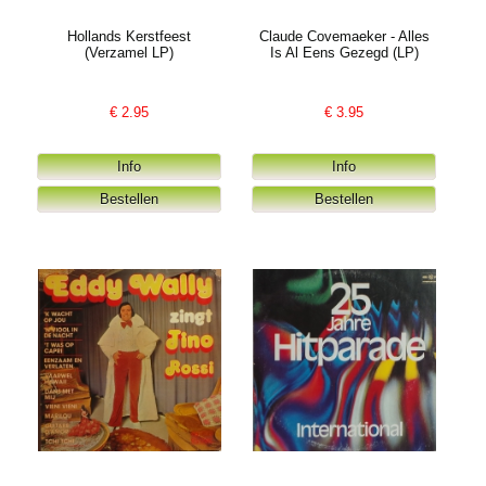
Hollands Kerstfeest
Claude Covemaeker - Alles
(Verzamel LP)
Is Al Eens Gezegd (LP)
€
2.95
€
3.95