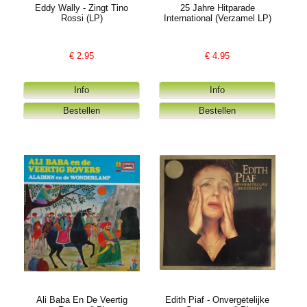
Eddy Wally - Zingt Tino
25 Jahre Hitparade
Rossi (LP)
International (Verzamel LP)
€
2.95
€
4.95
Ali Baba En De Veertig
Edith Piaf - Onvergetelijke