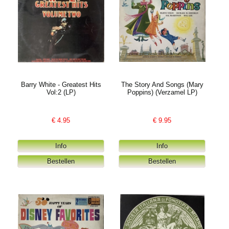
Barry White - Greatest Hits
The Story And Songs (Mary
Vol:2 (LP)
Poppins) (Verzamel LP)
€
4.95
€
9.95