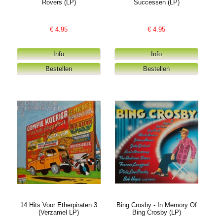
Rovers (LP)
Successen (LP)
€
4.95
€
4.95
14 Hits Voor Etherpiraten 3
Bing Crosby - In Memory Of
(Verzamel LP)
Bing Crosby (LP)