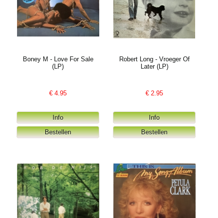
Boney M - Love For Sale
Robert Long - Vroeger Of
(LP)
Later (LP)
€
4.95
€
2.95