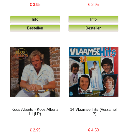
€
3.95
€
3.95
Koos Alberts - Koos Alberts
14 Vlaamse Hits (Verzamel
III (LP)
LP)
€
2.95
€
4.50