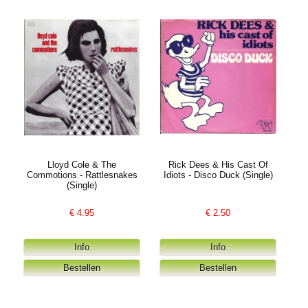
Lloyd Cole & The
Rick Dees & His Cast Of
Commotions - Rattlesnakes
Idiots - Disco Duck (Single)
(Single)
€
4.95
€
2.50