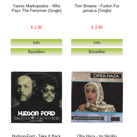
Yannis Markopoulos - Who
Tom Browne - Funkin For
Pays The Ferryman (Single)
jamaica (Single)
€
2.00
€
3.50
Hudson-Ford - Take It Back
Ofra Haza - Im Nin'Alu