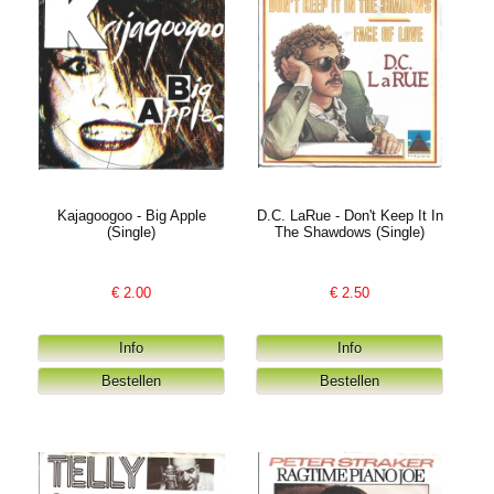
Kajagoogoo - Big Apple
D.C. LaRue - Don't Keep It In
(Single)
The Shawdows (Single)
€
2.00
€
2.50