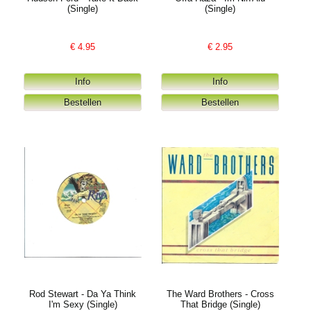
(Single)
(Single)
€
4.95
€
2.95
Rod Stewart - Da Ya Think
The Ward Brothers - Cross
I'm Sexy (Single)
That Bridge (Single)