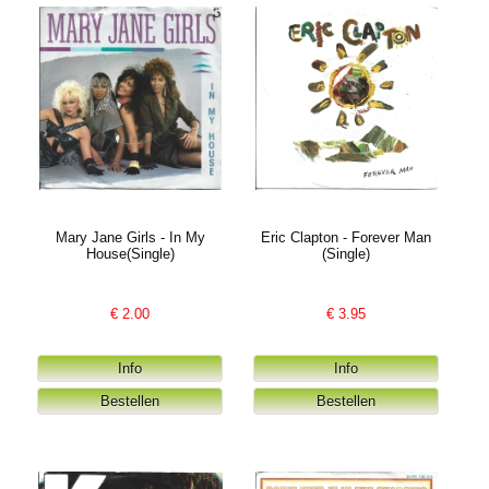
Mary Jane Girls - In My
Eric Clapton - Forever Man
House(Single)
(Single)
€
2.00
€
3.95