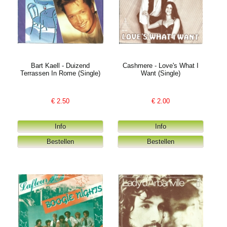
Bart Kaell - Duizend
Cashmere - Love's What I
Terrassen In Rome (Single)
Want (Single)
€
2.50
€
2.00