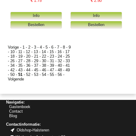
€
1.75
€
2.50
Vorige
-
1
-
2
-
3
-
4
-
5
-
6
-
7
-
8
-
9
-
10
-
11
-
12
-
13
-
14
-
15
-
16
-
17
-
18
-
19
-
20
-
21
-
22
-
23
-
24
-
25
-
26
-
27
-
28
-
29
-
30
-
31
-
32
-
33
-
34
-
35
-
36
-
37
-
38
-
39
-
40
-
41
-
42
-
43
-
44
-
45
-
46
-
47
-
48
-
49
-
50
-
51
-
52
-
53
-
54
-
55
-
56
-
Volgende
Navigatie:
Gastenboek
Contact
Blog
Contactinformatie:
Oldshop-Halsteren