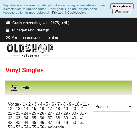
Wij gebruiken cookies om de gebruikerservaring te verbeteren of om
Accepteren
advertenties te kunnen tonen. Door gebruik te maken van deze
Weigeren
website ga je hiermee akkoord.
Privacy & Cookiebeleid
Verzending binnen 2 a 3 werkdagen
Gratis verzending vanaf €75,- (NL)
14 dagen retourtermijn
Veilig en eenvoudig betalen
Vinyl Singles
Filter
Vorige
-
1
-
2
-
3
-
4
-
5
-
6
-
7
-
8
-
9
-
10
-
11
-
12
-
13
-
14
-
15
-
16
-
17
-
18
-
19
-
20
-
21
-
22
-
23
-
24
-
25
-
26
-
27
-
28
-
29
-
30
-
31
-
32
-
33
-
34
-
35
-
36
-
37
-
38
-
39
-
40
-
41
-
42
-
43
-
44
-
45
-
46
-
47
-
48
-
49
-
50
-
51
-
52
-
53
-
54
-
55
-
56
-
Volgende