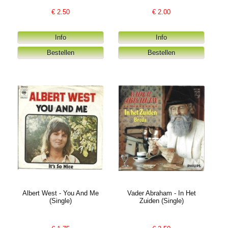
€
2.50
€
2.00
Albert West - You And Me
Vader Abraham - In Het
(Single)
Zuiden (Single)