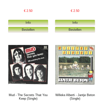
€
2.50
€
2.50
Mud - The Secrets That You
Willeke Alberti - Jantje Beton
Keep (Single)
(Single)