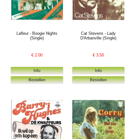
Lafleur - Boogie Nights
Cat Stevens - Lady
(Single)
D'Arbanville (Single)
€
2.00
€
3.50