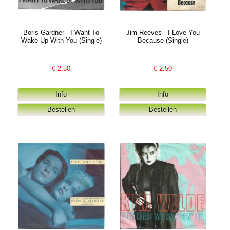
Boris Gardner - I Want To
Jim Reeves - I Love You
Wake Up With You (Single)
Because (Single)
€
2.50
€
2.50