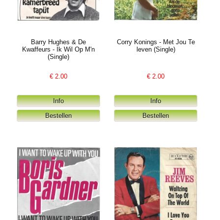
Barry Hughes & De
Corry Konings - Met Jou Te
Kwaffeurs - Ik Wil Op M'n
leven (Single)
(Single)
€
2.00
€
2.00