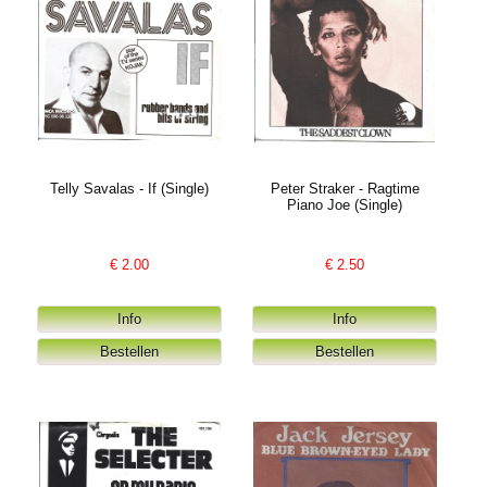
Telly Savalas - If (Single)
Peter Straker - Ragtime
Piano Joe (Single)
€
2.00
€
2.50