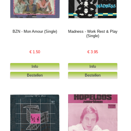
BZN - Mon Amour (Single)
Madness - Work Rest & Play
(Single)
€
1.50
€
3.95