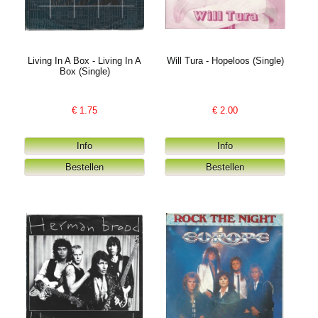
Living In A Box - Living In A
Will Tura - Hopeloos (Single)
Box (Single)
€
1.75
€
2.00