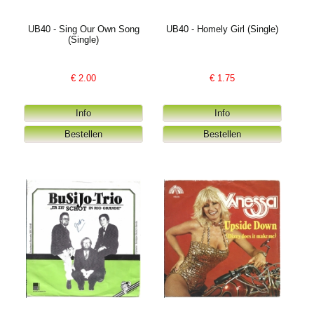
UB40 - Sing Our Own Song
UB40 - Homely Girl (Single)
(Single)
€
2.00
€
1.75