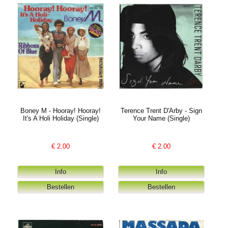
Boney M - Hooray! Hooray!
Terence Trent D'Arby - Sign
It's A Holi Holiday (Single)
Your Name (Single)
€
2.00
€
2.00