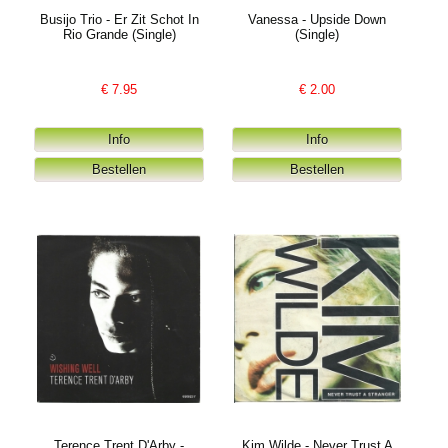
Busijo Trio - Er Zit Schot In
Vanessa - Upside Down
Rio Grande (Single)
(Single)
€
7.95
€
2.00
Terence Trent D'Arby -
Kim Wilde - Never Trust A