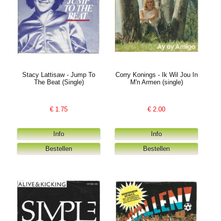
Stacy Lattisaw - Jump To
Corry Konings - Ik Wil Jou In
The Beat (Single)
M'n Armen (single)
€
1.75
€
2.00