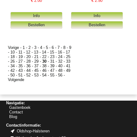
€
2.00
€
2.50
Vorige
-
1
-
2
-
3
-
4
-
5
-
6
-
7
-
8
-
9
-
10
-
11
-
12
-
13
-
14
-
15
-
16
-
17
-
18
-
19
-
20
-
21
-
22
-
23
-
24
-
25
-
26
-
27
-
28
-
29
-
30
-
31
-
32
-
33
-
34
-
35
-
36
-
37
-
38
-
39
-
40
-
41
-
42
-
43
-
44
-
45
-
46
-
47
-
48
-
49
-
50
-
51
-
52
-
53
-
54
-
55
-
56
-
Volgende
Navigatie:
Gastenboek
Contact
Blog
Contactinformatie:
Oldshop-Halsteren