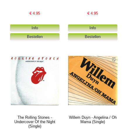
€
4.95
€
4.95
The Rolling Stones -
Willem Duyn - Angelina / Oh
Undercover Of the Night
Mama (Single)
(Single)