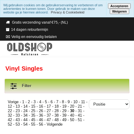
Wij gebruiken cookies om de gebruikerservaring te verbeteren of om
Accepteren
advertenties te kunnen tonen. Door gebruik te maken van deze
Weigeren
website ga je hiermee akkoord.
Privacy & Cookiebeleid
Verzending binnen 2 a 3 werkdagen
Gratis verzending vanaf €75,- (NL)
14 dagen retourtermijn
Veilig en eenvoudig betalen
Vinyl Singles
Filter
Vorige
-
1
-
2
-
3
-
4
-
5
-
6
-
7
-
8
-
9
-
10
-
11
-
12
-
13
-
14
-
15
-
16
-
17
-
18
-
19
-
20
-
21
-
22
-
23
-
24
-
25
-
26
-
27
-
28
-
29
-
30
-
31
-
32
-
33
-
34
-
35
-
36
-
37
-
38
-
39
-
40
-
41
-
42
-
43
-
44
-
45
-
46
-
47
-
48
-
49
-
50
-
51
-
52
-
53
-
54
-
55
-
56
-
Volgende