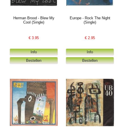
Herman Brood - Blew My
Europe - Rock The Night
Cool (Single)
(Single)
€
3.95
€
2.95