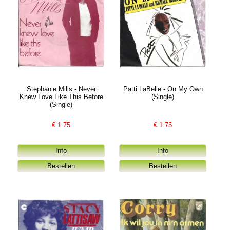
Stephanie Mills - Never
Patti LaBelle - On My Own
Knew Love Like This Before
(Single)
(Single)
€
1.75
€
1.75