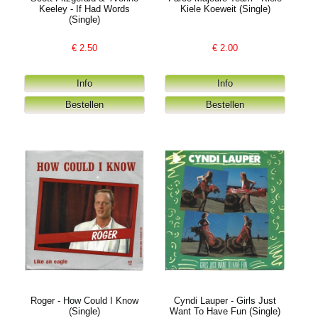
Keeley - If Had Words
Kiele Koeweit (Single)
(Single)
€
2.50
€
2.00
Roger - How Could I Know
Cyndi Lauper - Girls Just
(Single)
Want To Have Fun (Single)