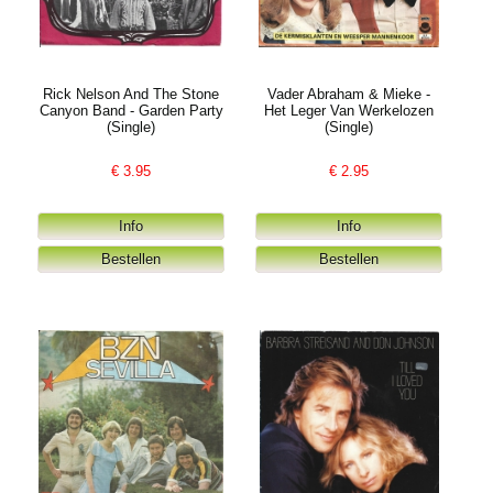
Rick Nelson And The Stone
Vader Abraham & Mieke -
Canyon Band - Garden Party
Het Leger Van Werkelozen
(Single)
(Single)
€
3.95
€
2.95