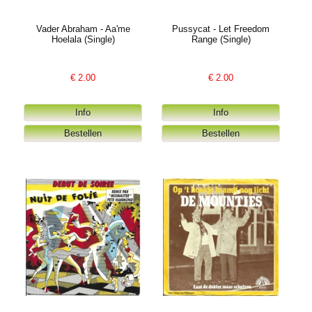
Vader Abraham - Aa'me
Pussycat - Let Freedom
Hoelala (Single)
Range (Single)
€
2.00
€
2.00