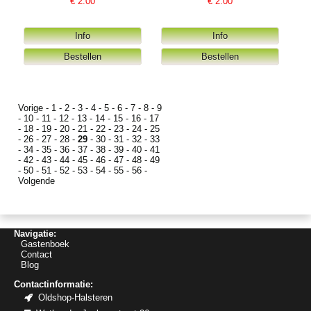
€
2.00
€
2.00
Vorige
-
1
-
2
-
3
-
4
-
5
-
6
-
7
-
8
-
9
-
10
-
11
-
12
-
13
-
14
-
15
-
16
-
17
-
18
-
19
-
20
-
21
-
22
-
23
-
24
-
25
-
26
-
27
-
28
-
29
-
30
-
31
-
32
-
33
-
34
-
35
-
36
-
37
-
38
-
39
-
40
-
41
-
42
-
43
-
44
-
45
-
46
-
47
-
48
-
49
-
50
-
51
-
52
-
53
-
54
-
55
-
56
-
Volgende
Navigatie:
Gastenboek
Contact
Blog
Contactinformatie:
Oldshop-Halsteren