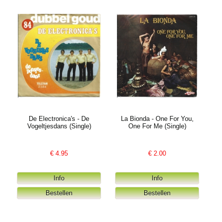
De Electronica's - De
La Bionda - One For You,
Vogeltjesdans (Single)
One For Me (Single)
€
4.95
€
2.00