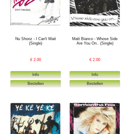
Nu Shooz - I Can't Wait
Matt Bianco - Whose Side
(Single)
Are You On.. (Single)
€
2.00
€
2.00