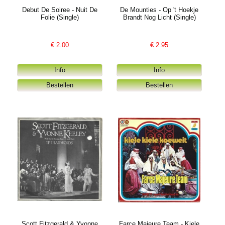
Debut De Soiree - Nuit De
De Mounties - Op 't Hoekje
Folie (Single)
Brandt Nog Licht (Single)
€
2.00
€
2.95
Scott Fitzgerald & Yvonne
Farce Majeure Team - Kiele