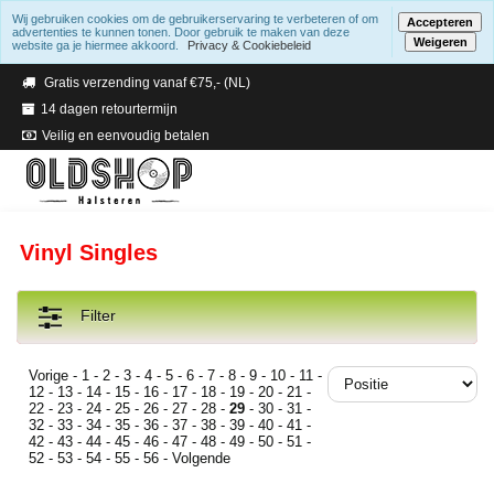
Wij gebruiken cookies om de gebruikerservaring te verbeteren of om
Accepteren
advertenties te kunnen tonen. Door gebruik te maken van deze
Weigeren
website ga je hiermee akkoord.
Privacy & Cookiebeleid
Verzending binnen 2 a 3 werkdagen
Gratis verzending vanaf €75,- (NL)
14 dagen retourtermijn
Veilig en eenvoudig betalen
Vinyl Singles
Filter
Vorige
-
1
-
2
-
3
-
4
-
5
-
6
-
7
-
8
-
9
-
10
-
11
-
12
-
13
-
14
-
15
-
16
-
17
-
18
-
19
-
20
-
21
-
22
-
23
-
24
-
25
-
26
-
27
-
28
-
29
-
30
-
31
-
32
-
33
-
34
-
35
-
36
-
37
-
38
-
39
-
40
-
41
-
42
-
43
-
44
-
45
-
46
-
47
-
48
-
49
-
50
-
51
-
52
-
53
-
54
-
55
-
56
-
Volgende