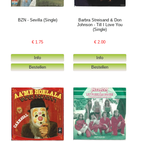
BZN - Sevilla (Single)
Barbra Streisand & Don
Johnson - Till I Love You
(Single)
€
1.75
€
2.00