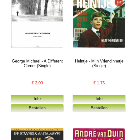
George Michael - A Different
Heintje - Mijn Vriendinnetje
Corner (Single)
(Single)
€
2.00
€
1.75