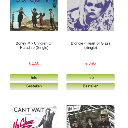
Boney M - Children Of
Blondie - Heart of Glass
Paradise (Single)
(Single)
€
1.50
€
3.95