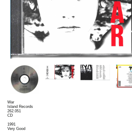
War
Island Records
262.051
CD
1991
Very Good