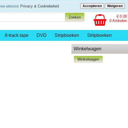
eenvoudig betalen
Privacy & Cookiebeleid
Accepteren
Weigeren
rmee akkoord.
€ 0.00
0 Artikelen
8-track tape
DVD
Stripboeken
Stripboeken
Winkelwagen