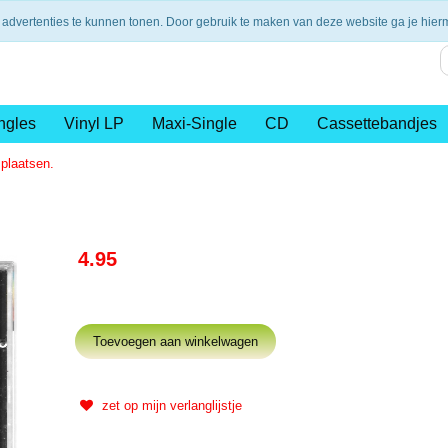
nding vanaf €75,- (NL)
14 dagen retourtermijn
Veilig en 
 advertenties te kunnen tonen. Door gebruik te maken van deze website ga je hie
ngles
Vinyl LP
Maxi-Single
CD
Cassettebandjes
 plaatsen.
4.95
zet op mijn verlanglijstje