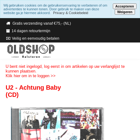
Wij gebruiken cookies om de gebruikerservaring te verbeteren of om
Accepteren
advertenties te kunnen tonen. Door gebruik te maken van deze
Weigeren
website ga je hiermee akkoord.
Privacy & Cookiebeleid
Verzending binnen 2 a 3 werkdagen
Gratis verzending vanaf €75,- (NL)
14 dagen retourtermijn
Veilig en eenvoudig betalen
U bent niet ingelogd, log eerst in om artikelen op uw verlanglijst te
kunnen plaatsen.
Klik hier om in te loggen >>
U2 - Achtung Baby
(CD)