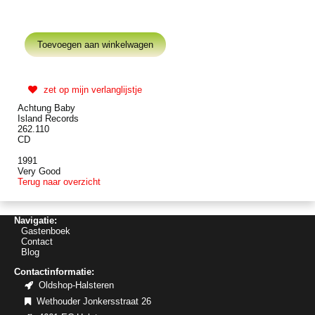
zet op mijn verlanglijstje
Achtung Baby
Island Records
262.110
CD
1991
Very Good
Terug naar overzicht
Navigatie:
Gastenboek
Contact
Blog
Contactinformatie:
Oldshop-Halsteren
Wethouder Jonkersstraat 26