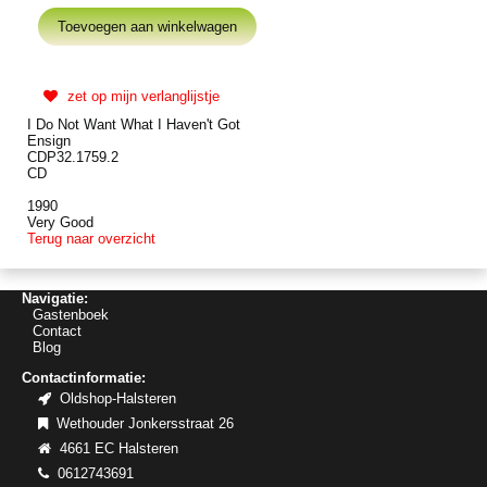
zet op mijn verlanglijstje
I Do Not Want What I Haven't Got
Ensign
CDP32.1759.2
CD
1990
Very Good
Terug naar overzicht
Navigatie:
Gastenboek
Contact
Blog
Contactinformatie:
Oldshop-Halsteren
Wethouder Jonkersstraat 26
4661 EC Halsteren
0612743691