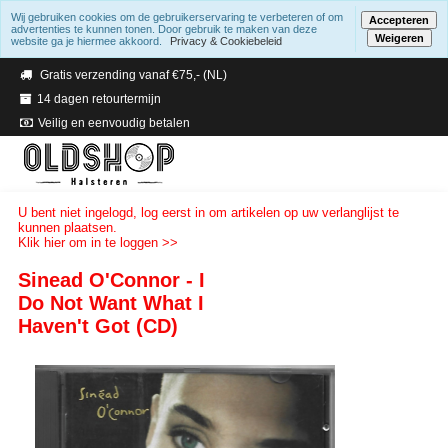
Wij gebruiken cookies om de gebruikerservaring te verbeteren of om
Accepteren
advertenties te kunnen tonen. Door gebruik te maken van deze
Weigeren
website ga je hiermee akkoord.
Privacy & Cookiebeleid
Verzending binnen 2 a 3 werkdagen
Gratis verzending vanaf €75,- (NL)
14 dagen retourtermijn
Veilig en eenvoudig betalen
U bent niet ingelogd, log eerst in om artikelen op uw verlanglijst te
kunnen plaatsen.
Klik hier om in te loggen >>
Sinead O'Connor - I
Do Not Want What I
Haven't Got (CD)