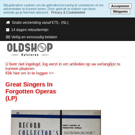
Wij gebruiken cookies om de gebruikerservaring te verbeteren of om
Accepteren
advertenties te kunnen tonen. Door gebruik te maken van deze
Weigeren
website ga je hiermee akkoord.
Privacy & Cookiebeleid
Verzending binnen 2 a 3 werkdagen
Gratis verzending vanaf €75,- (NL)
14 dagen retourtermijn
Veilig en eenvoudig betalen
U bent niet ingelogd, log eerst in om artikelen op uw verlanglijst te
kunnen plaatsen.
Klik hier om in te loggen >>
Great Singers In
Forgotten Operas
(LP)