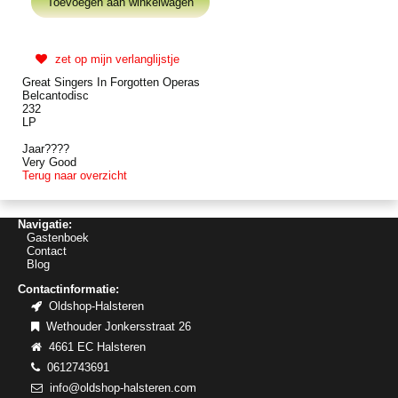
zet op mijn verlanglijstje
Great Singers In Forgotten Operas
Belcantodisc
232
LP
Jaar????
Very Good
Terug naar overzicht
Navigatie:
Gastenboek
Contact
Blog
Contactinformatie:
Oldshop-Halsteren
Wethouder Jonkersstraat 26
4661 EC Halsteren
0612743691
info@oldshop-halsteren.com