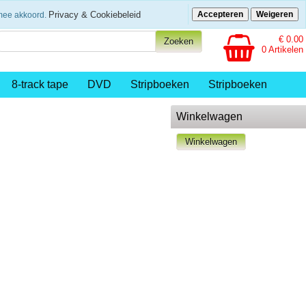
eenvoudig betalen
Privacy & Cookiebeleid
Accepteren
Weigeren
rmee akkoord.
€ 0.00
0 Artikelen
8-track tape
DVD
Stripboeken
Stripboeken
Winkelwagen