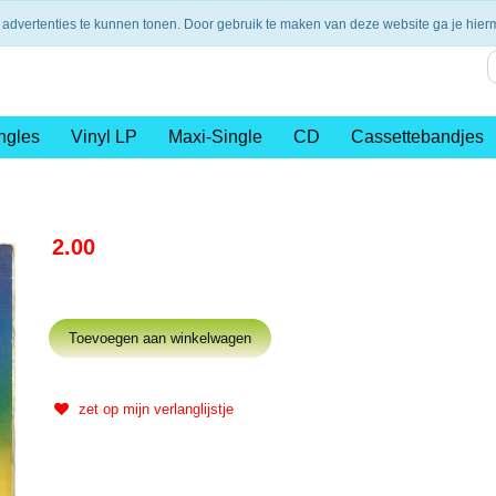
nding vanaf €75,- (NL)
14 dagen retourtermijn
Veilig en 
 advertenties te kunnen tonen. Door gebruik te maken van deze website ga je hie
ngles
Vinyl LP
Maxi-Single
CD
Cassettebandjes
2.00
zet op mijn verlanglijstje