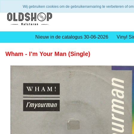
Verzending binnen 2 a 3 werkdagen
Gratis verze
Wij gebruiken cookies om de gebruikerservaring te verbeteren of om
Nieuw in de catalogus 30-06-2026
Vinyl Si
Wham - I'm Your Man (Single)