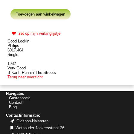
zet op mijn verlanglijstje
Good Lookin
Philips
6017.404
Single
1982
Very Good
B-Kant: Runnin' The Streets
Terug naar overzicht
Navigatie:
Gastenboek
Contact
Blog
Contactinformatie:
Oldshop-Halsteren
Wethouder Jonkersstraat 26