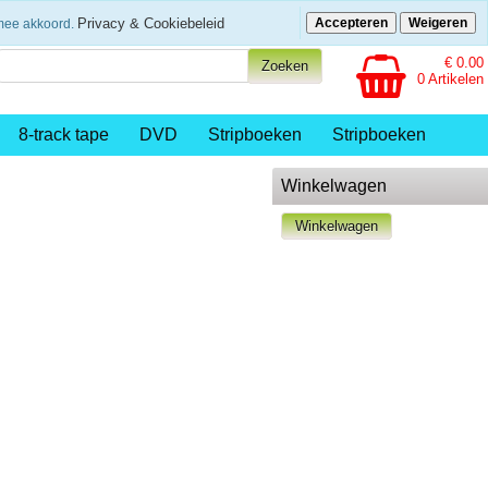
eenvoudig betalen
Privacy & Cookiebeleid
Accepteren
Weigeren
rmee akkoord.
€ 0.00
0 Artikelen
8-track tape
DVD
Stripboeken
Stripboeken
Winkelwagen