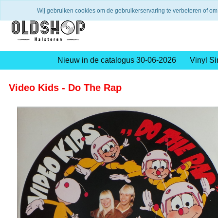
Verzending binnen 2 a 3 werkdagen
Gratis verze
Wij gebruiken cookies om de gebruikerservaring te verbeteren of om
Nieuw in de catalogus 30-06-2026
Vinyl Si
Video Kids - Do The Rap