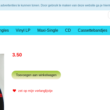
nding vanaf €75,- (NL)
14 dagen retourtermijn
Veilig en 
 advertenties te kunnen tonen. Door gebruik te maken van deze website ga je hie
ngles
Vinyl LP
Maxi-Single
CD
Cassettebandjes
3.50
zet op mijn verlanglijstje