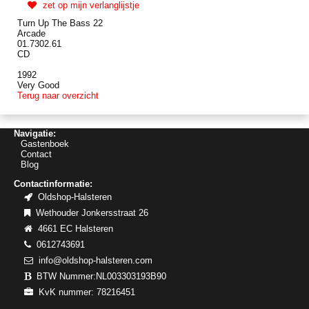
zet op mijn verlanglijstje
Turn Up The Bass 22
Arcade
01.7302.61
CD
1992
Very Good
Terug naar overzicht
Navigatie:
Gastenboek
Contact
Blog
Contactinformatie:
Oldshop-Halsteren
Wethouder Jonkersstraat 26
4661 EC Halsteren
0612743691
info@oldshop-halsteren.com
BTW Nummer:NL003303193B90
KvK nummer: 78216451