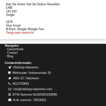
Aan De Grens Van De Duitse Heuvelen
CNR
141.541
Single
1979
Very Good
B-Kant: Boogie Woogie Sax
Terug naar overzicht
Navigatie:
Gastenboek
Contact
Blog
Contactinformatie:
Oldshop-Halsteren
Wethouder Jonkersstraat 26
4661 EC Halsteren
0612743691
info@oldshop-halsteren.com
BTW Nummer:NL003303193B90
KvK nummer: 78216451