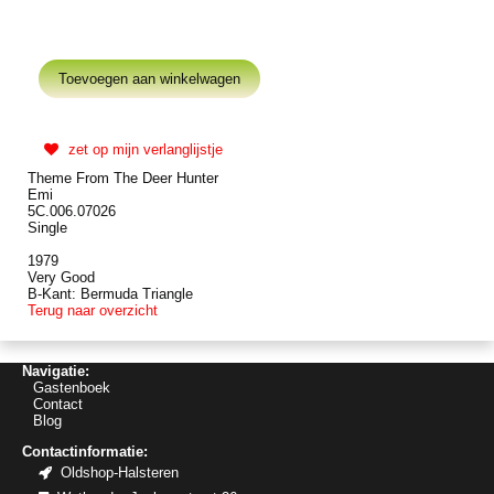
zet op mijn verlanglijstje
Theme From The Deer Hunter
Emi
5C.006.07026
Single
1979
Very Good
B-Kant: Bermuda Triangle
Terug naar overzicht
Navigatie:
Gastenboek
Contact
Blog
Contactinformatie:
Oldshop-Halsteren