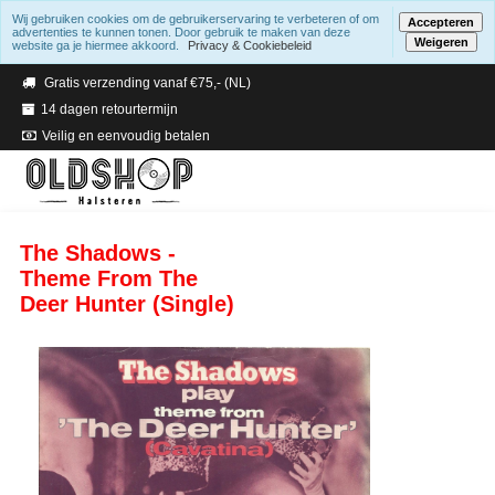
Wij gebruiken cookies om de gebruikerservaring te verbeteren of om
Accepteren
advertenties te kunnen tonen. Door gebruik te maken van deze
Weigeren
website ga je hiermee akkoord.
Privacy & Cookiebeleid
Verzending binnen 2 a 3 werkdagen
Gratis verzending vanaf €75,- (NL)
14 dagen retourtermijn
Veilig en eenvoudig betalen
The Shadows -
Theme From The
Deer Hunter (Single)