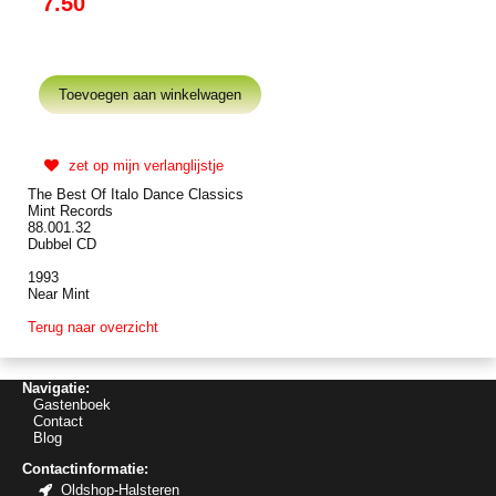
7.50
zet op mijn verlanglijstje
The Best Of Italo Dance Classics
Mint Records
88.001.32
Dubbel CD
1993
Near Mint
Terug naar overzicht
Navigatie:
Gastenboek
Contact
Blog
Contactinformatie:
Oldshop-Halsteren