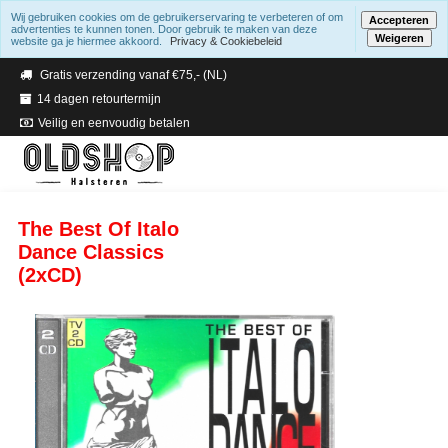
Wij gebruiken cookies om de gebruikerservaring te verbeteren of om
Accepteren
advertenties te kunnen tonen. Door gebruik te maken van deze
Weigeren
website ga je hiermee akkoord.
Privacy & Cookiebeleid
Verzending binnen 2 a 3 werkdagen
Gratis verzending vanaf €75,- (NL)
14 dagen retourtermijn
Veilig en eenvoudig betalen
The Best Of Italo
Dance Classics
(2xCD)