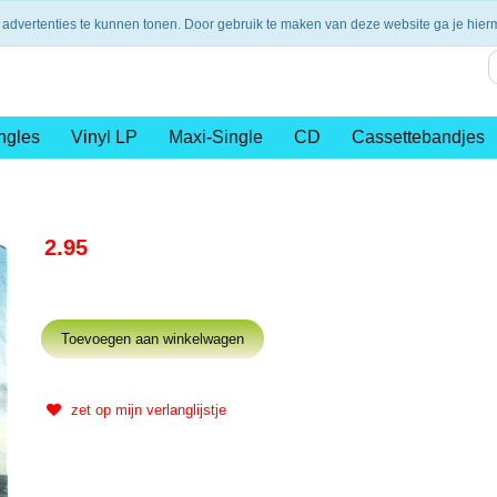
nding vanaf €75,- (NL)
14 dagen retourtermijn
Veilig en 
 advertenties te kunnen tonen. Door gebruik te maken van deze website ga je hie
ngles
Vinyl LP
Maxi-Single
CD
Cassettebandjes
2.95
zet op mijn verlanglijstje