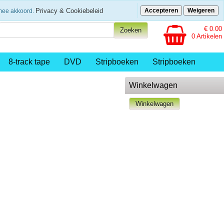
eenvoudig betalen
Privacy & Cookiebeleid
Accepteren
Weigeren
rmee akkoord.
€ 0.00
0 Artikelen
8-track tape
DVD
Stripboeken
Stripboeken
Winkelwagen