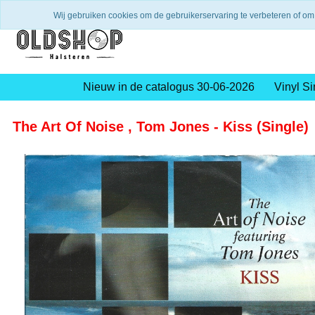
Verzending binnen 2 a 3 werkdagen
Gratis verze
Wij gebruiken cookies om de gebruikerservaring te verbeteren of om
Nieuw in de catalogus 30-06-2026
Vinyl Si
The Art Of Noise , Tom Jones - Kiss (Single)