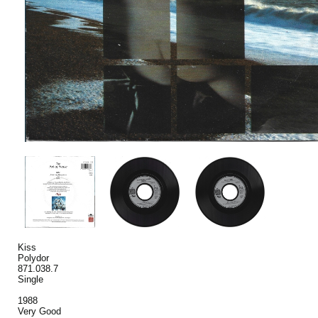
Kiss
Polydor
871.038.7
Single
1988
Very Good