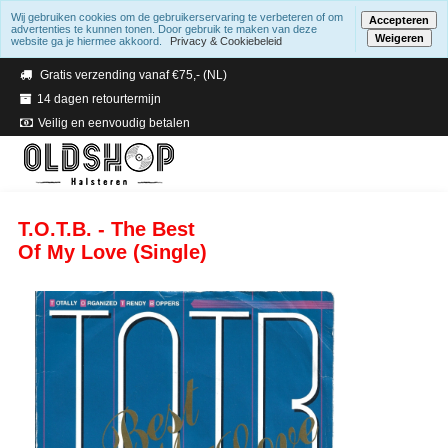
Wij gebruiken cookies om de gebruikerservaring te verbeteren of om
Accepteren
advertenties te kunnen tonen. Door gebruik te maken van deze
Weigeren
website ga je hiermee akkoord.
Privacy & Cookiebeleid
Verzending binnen 2 a 3 werkdagen
Gratis verzending vanaf €75,- (NL)
14 dagen retourtermijn
Veilig en eenvoudig betalen
T.O.T.B. - The Best
Of My Love (Single)