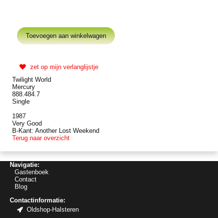
zet op mijn verlanglijstje
Twilight World
Mercury
888.484.7
Single
1987
Very Good
B-Kant: Another Lost Weekend
Terug naar overzicht
Navigatie:
Gastenboek
Contact
Blog
Contactinformatie:
Oldshop-Halsteren