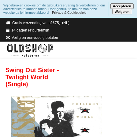
Wij gebruiken cookies om de gebruikerservaring te verbeteren of om
Accepteren
advertenties te kunnen tonen. Door gebruik te maken van deze
Weigeren
website ga je hiermee akkoord.
Privacy & Cookiebeleid
Verzending binnen 2 a 3 werkdagen
Gratis verzending vanaf €75,- (NL)
14 dagen retourtermijn
Veilig en eenvoudig betalen
Swing Out Sister -
Twilight World
(Single)