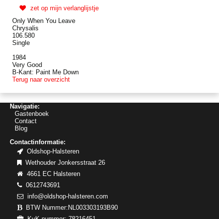
zet op mijn verlanglijstje
Only When You Leave
Chrysalis
106.580
Single
1984
Very Good
B-Kant: Paint Me Down
Terug naar overzicht
Navigatie:
Gastenboek
Contact
Blog
Contactinformatie:
Oldshop-Halsteren
Wethouder Jonkersstraat 26
4661 EC Halsteren
0612743691
info@oldshop-halsteren.com
BTW Nummer:NL003303193B90
KvK nummer: 78216451