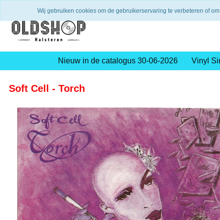
Verzending binnen 2 a 3 werkdagen
Gratis verze
Wij gebruiken cookies om de gebruikerservaring te verbeteren of om
Nieuw in de catalogus 30-06-2026
Vinyl Si
Soft Cell - Torch