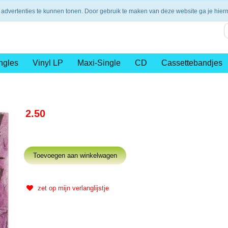
nding vanaf €75,- (NL)
14 dagen retourtermijn
Veilig en 
 advertenties te kunnen tonen. Door gebruik te maken van deze website ga je hie
ngles
Vinyl LP
Maxi-Single
CD
Cassettebandjes
2.50
zet op mijn verlanglijstje