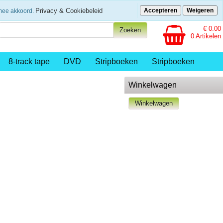
eenvoudig betalen
Privacy & Cookiebeleid
Accepteren
Weigeren
rmee akkoord.
€ 0.00
0 Artikelen
8-track tape
DVD
Stripboeken
Stripboeken
Winkelwagen