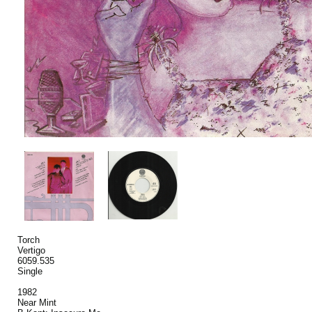
Torch
Vertigo
6059.535
Single
1982
Near Mint