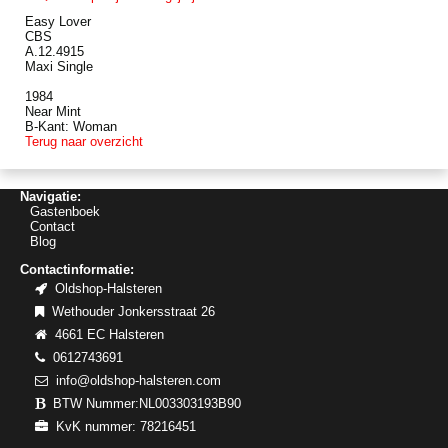
Easy Lover
CBS
A.12.4915
Maxi Single
1984
Near Mint
B-Kant: Woman
Terug naar overzicht
Navigatie:
Gastenboek
Contact
Blog
Contactinformatie:
Oldshop-Halsteren
Wethouder Jonkersstraat 26
4661 EC Halsteren
0612743691
info@oldshop-halsteren.com
BTW Nummer:NL003303193B90
KvK nummer: 78216451