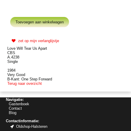
zet op mijn verlanglijstje
Love Will Tear Us Apart
CBS
A.4238
Single
1984
Very Good
B-Kant: One Step Forward
Terug naar overzicht
Navigatie:
Gastenboek
Contact
Blog
Contactinformatie:
Oldshop-Halsteren