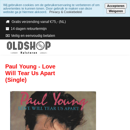
Wij gebruiken cookies om de gebruikerservaring te verbeteren of om
Accepteren
advertenties te kunnen tonen. Door gebruik te maken van deze
Weigeren
website ga je hiermee akkoord.
Privacy & Cookiebeleid
Verzending binnen 2 a 3 werkdagen
Gratis verzending vanaf €75,- (NL)
14 dagen retourtermijn
Veilig en eenvoudig betalen
Paul Young - Love
Will Tear Us Apart
(Single)