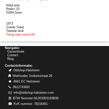
Altijd prijs
Reeks:10
ISBN:Geen
1973
Goede Staat
Tweede druk
Terug naar overzicht
Navigatie:
Gastenboek
Contact
Blog
Contactinformatie:
Oldshop-Halsteren
Wethouder Jonkersstraat 26
4661 EC Halsteren
0612743691
info@oldshop-halsteren.com
BTW Nummer:NL003303193B90
KvK nummer: 78216451