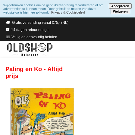
Wij gebruiken cookies om de gebruikerservaring te verbeteren of om
Accepteren
advertenties te kunnen tonen. Door gebruik te maken van deze
Weigeren
website ga je hiermee akkoord.
Privacy & Cookiebeleid
Verzending binnen 2 a 3 werkdagen
Gratis verzending vanaf €75,- (NL)
14 dagen retourtermijn
Veilig en eenvoudig betalen
Paling en Ko - Altijd
prijs