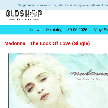
Verzending binnen 2 a 3 werkdagen
Gratis verze
Wij gebruiken cookies om de gebruikerservaring te verbeteren of om
Nieuw in de catalogus 30-06-2026
Vinyl Si
Madonna - The Look Of Love (Single)