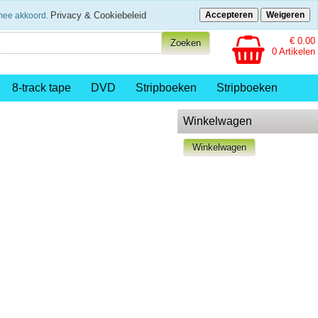
eenvoudig betalen
Privacy & Cookiebeleid
Accepteren
Weigeren
rmee akkoord.
€ 0.00
0 Artikelen
8-track tape
DVD
Stripboeken
Stripboeken
Winkelwagen