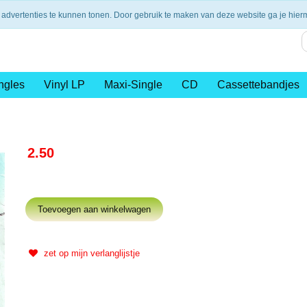
nding vanaf €75,- (NL)
14 dagen retourtermijn
Veilig en 
 advertenties te kunnen tonen. Door gebruik te maken van deze website ga je hie
ngles
Vinyl LP
Maxi-Single
CD
Cassettebandjes
2.50
zet op mijn verlanglijstje