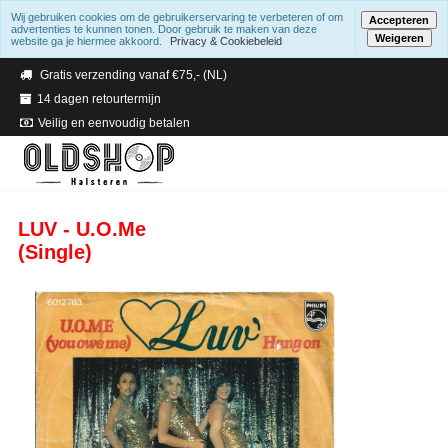
Wij gebruiken cookies om de gebruikerservaring te verbeteren of om
Accepteren
advertenties te kunnen tonen. Door gebruik te maken van deze
Weigeren
website ga je hiermee akkoord.
Privacy & Cookiebeleid
Verzending binnen 2 a 3 werkdagen
Gratis verzending vanaf €75,- (NL)
14 dagen retourtermijn
Veilig en eenvoudig betalen
LUV - U.O.Me
(Single)