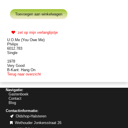
zet op mijn verlanglijstje
U.O.Me (You Owe Me)
Philips
6012.783
Single
1978
Very Good
B-Kant: Hang On
Terug naar overzicht
Navigatie:
Gastenboek
Contact
Blog
Contactinformatie:
Oldshop-Halsteren
Wethouder Jonkersstraat 26