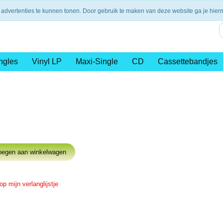
nding vanaf €75,- (NL)
14 dagen retourtermijn
Veilig en 
 advertenties te kunnen tonen. Door gebruik te maken van deze website ga je hie
ngles
Vinyl LP
Maxi-Single
CD
Cassettebandjes
op mijn verlanglijstje