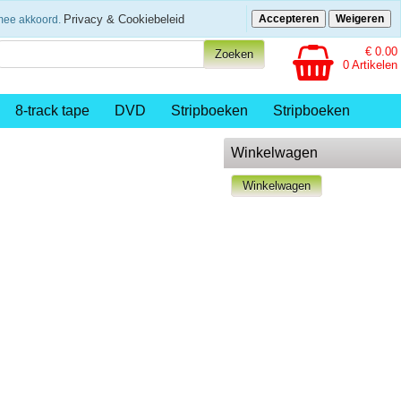
eenvoudig betalen
Privacy & Cookiebeleid
Accepteren
Weigeren
rmee akkoord.
€ 0.00
0 Artikelen
8-track tape
DVD
Stripboeken
Stripboeken
Winkelwagen