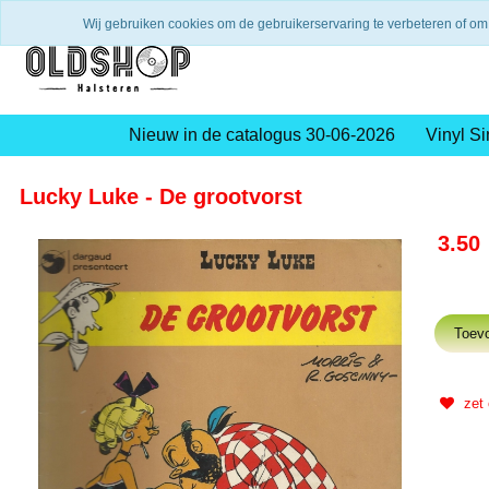
Verzending binnen 2 a 3 werkdagen
Gratis verze
Wij gebruiken cookies om de gebruikerservaring te verbeteren of om
Nieuw in de catalogus 30-06-2026
Vinyl Si
Lucky Luke - De grootvorst
3.50
zet 