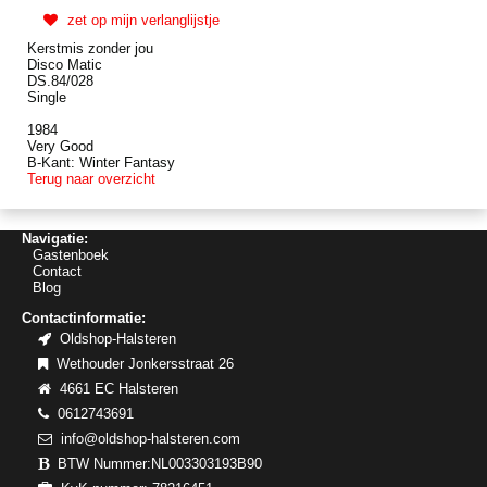
zet op mijn verlanglijstje
Kerstmis zonder jou
Disco Matic
DS.84/028
Single
1984
Very Good
B-Kant: Winter Fantasy
Terug naar overzicht
Navigatie:
Gastenboek
Contact
Blog
Contactinformatie:
Oldshop-Halsteren
Wethouder Jonkersstraat 26
4661 EC Halsteren
0612743691
info@oldshop-halsteren.com
BTW Nummer:NL003303193B90