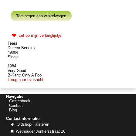
zet op mijn verlanglijstje
Tears
Dureco Benelux
49004
Single
1984
Very Good
B-Kant: Only A Fool
Terug naar overzicht
Navigatie:
Gastenboek
Contact
Blog
Contactinformatie:
Oldshop-Halsteren
Wethouder Jonkersstraat 26