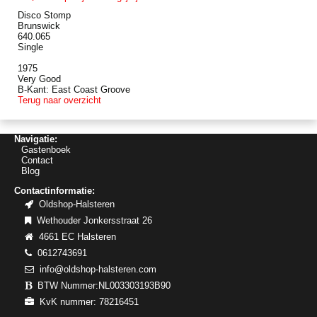
Disco Stomp
Brunswick
640.065
Single
1975
Very Good
B-Kant: East Coast Groove
Terug naar overzicht
Navigatie:
Gastenboek
Contact
Blog
Contactinformatie:
Oldshop-Halsteren
Wethouder Jonkersstraat 26
4661 EC Halsteren
0612743691
info@oldshop-halsteren.com
BTW Nummer:NL003303193B90
KvK nummer: 78216451