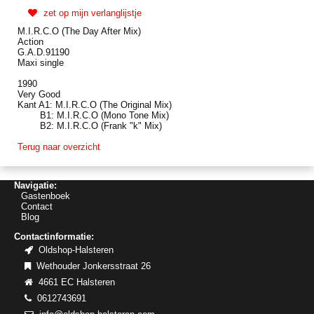
zet op mijn verlanglijstje
M.I.R.C.O (The Day After Mix)
Action
G.A.D.91190
Maxi single
1990
Very Good
Kant A1: M.I.R.C.O (The Original Mix)
B1: M.I.R.C.O (Mono Tone Mix)
B2: M.I.R.C.O (Frank "k" Mix)
Terug naar overzicht
Navigatie:
Gastenboek
Contact
Blog
Contactinformatie:
Oldshop-Halsteren
Wethouder Jonkersstraat 26
4661 EC Halsteren
0612743691