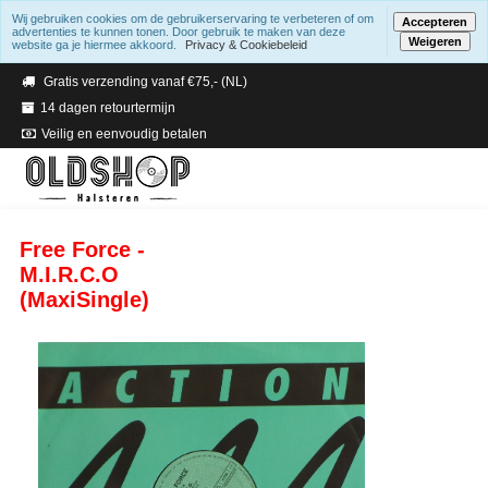
Wij gebruiken cookies om de gebruikerservaring te verbeteren of om
Accepteren
advertenties te kunnen tonen. Door gebruik te maken van deze
Weigeren
website ga je hiermee akkoord.
Privacy & Cookiebeleid
Verzending binnen 2 a 3 werkdagen
Gratis verzending vanaf €75,- (NL)
14 dagen retourtermijn
Veilig en eenvoudig betalen
Free Force -
M.I.R.C.O
(MaxiSingle)