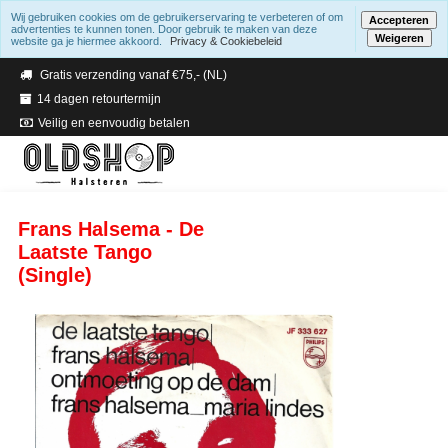
Wij gebruiken cookies om de gebruikerservaring te verbeteren of om
Accepteren
advertenties te kunnen tonen. Door gebruik te maken van deze
Weigeren
website ga je hiermee akkoord.
Privacy & Cookiebeleid
Verzending binnen 2 a 3 werkdagen
Gratis verzending vanaf €75,- (NL)
14 dagen retourtermijn
Veilig en eenvoudig betalen
Frans Halsema - De
Laatste Tango
(Single)