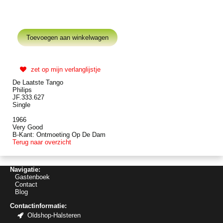
zet op mijn verlanglijstje
De Laatste Tango
Philips
JF.333.627
Single
1966
Very Good
B-Kant: Ontmoeting Op De Dam
Terug naar overzicht
Navigatie:
Gastenboek
Contact
Blog
Contactinformatie:
Oldshop-Halsteren