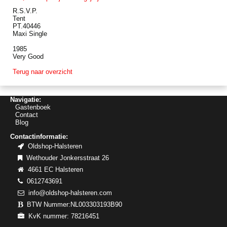
R.S.V.P.
Tent
PT.40446
Maxi Single
1985
Very Good
Terug naar overzicht
Navigatie:
Gastenboek
Contact
Blog
Contactinformatie:
Oldshop-Halsteren
Wethouder Jonkersstraat 26
4661 EC Halsteren
0612743691
info@oldshop-halsteren.com
BTW Nummer:NL003303193B90
KvK nummer: 78216451