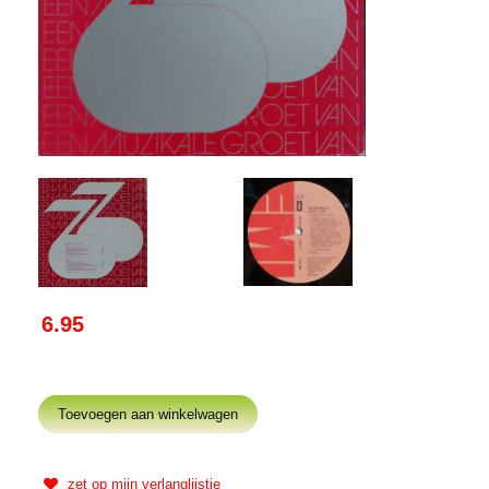
6.95
zet op mijn verlanglijstje