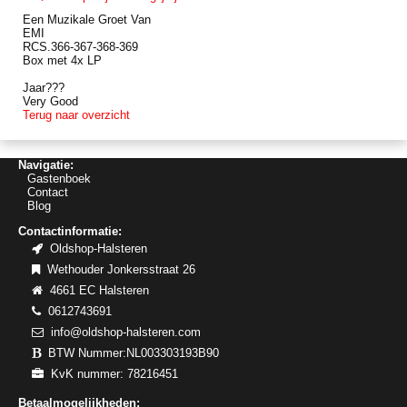
Een Muzikale Groet Van
EMI
RCS.366-367-368-369
Box met 4x LP
Jaar???
Very Good
Terug naar overzicht
Navigatie:
Gastenboek
Contact
Blog
Contactinformatie:
Oldshop-Halsteren
Wethouder Jonkersstraat 26
4661 EC Halsteren
0612743691
info@oldshop-halsteren.com
BTW Nummer:NL003303193B90
KvK nummer: 78216451
Betaalmogelijkheden: