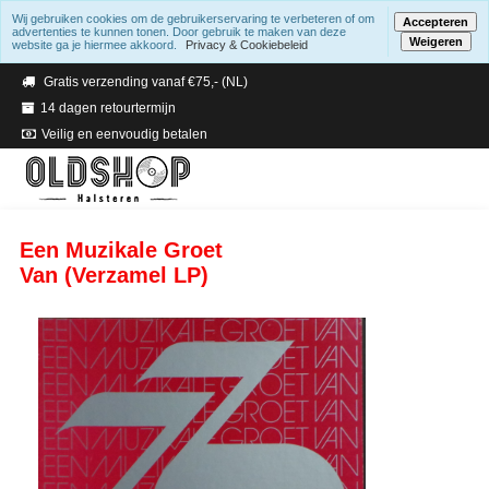
Wij gebruiken cookies om de gebruikerservaring te verbeteren of om
Accepteren
advertenties te kunnen tonen. Door gebruik te maken van deze
Weigeren
website ga je hiermee akkoord.
Privacy & Cookiebeleid
Verzending binnen 2 a 3 werkdagen
Gratis verzending vanaf €75,- (NL)
14 dagen retourtermijn
Veilig en eenvoudig betalen
Een Muzikale Groet
Van (Verzamel LP)