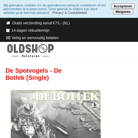
Wij gebruiken cookies om de gebruikerservaring te verbeteren of om
Accepteren
advertenties te kunnen tonen. Door gebruik te maken van deze
Weigeren
website ga je hiermee akkoord.
Privacy & Cookiebeleid
Verzending binnen 2 a 3 werkdagen
Gratis verzending vanaf €75,- (NL)
14 dagen retourtermijn
Veilig en eenvoudig betalen
De Spotvogels - De
Botlek (Single)