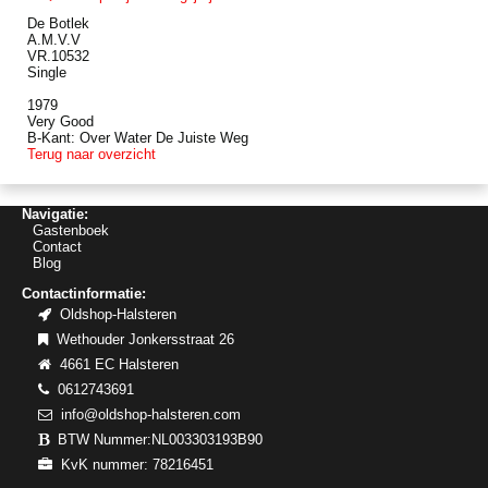
De Botlek
A.M.V.V
VR.10532
Single
1979
Very Good
B-Kant: Over Water De Juiste Weg
Terug naar overzicht
Navigatie:
Gastenboek
Contact
Blog
Contactinformatie:
Oldshop-Halsteren
Wethouder Jonkersstraat 26
4661 EC Halsteren
0612743691
info@oldshop-halsteren.com
BTW Nummer:NL003303193B90
KvK nummer: 78216451