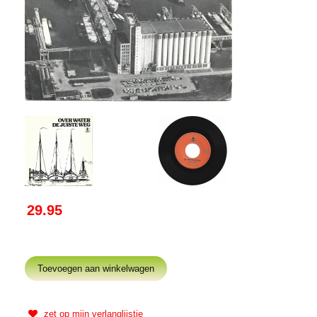
29.95
zet op mijn verlanglijstje