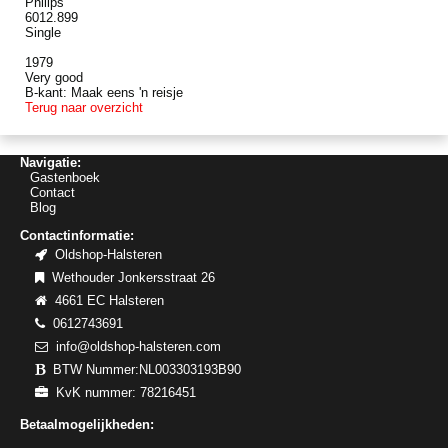
Philips
6012.899
Single
1979
Very good
B-kant: Maak eens 'n reisje
Terug naar overzicht
Navigatie:
Gastenboek
Contact
Blog
Contactinformatie:
Oldshop-Halsteren
Wethouder Jonkersstraat 26
4661 EC Halsteren
0612743691
info@oldshop-halsteren.com
BTW Nummer:NL003303193B90
KvK nummer: 78216451
Betaalmogelijkheden: