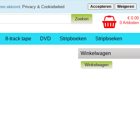
eenvoudig betalen
Privacy & Cookiebeleid
Accepteren
Weigeren
rmee akkoord.
€ 0.00
0 Artikelen
8-track tape
DVD
Stripboeken
Stripboeken
Winkelwagen