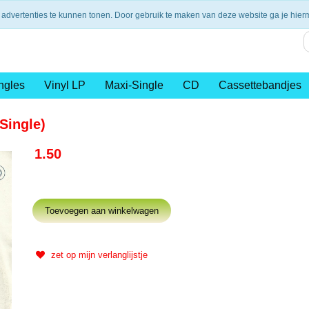
nding vanaf €75,- (NL)
14 dagen retourtermijn
Veilig en 
 advertenties te kunnen tonen. Door gebruik te maken van deze website ga je hie
ngles
Vinyl LP
Maxi-Single
CD
Cassettebandjes
(Single)
1.50
zet op mijn verlanglijstje