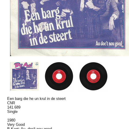
Een barg die he un krul in de steert
CNR
141.689
Single
1980
Very Good
B-Kant: Au, doe't nou goed