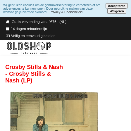
Wij gebruiken cookies om de gebruikerservaring te verbeteren of om
Accepteren
advertenties te kunnen tonen. Door gebruik te maken van deze
Weigeren
website ga je hiermee akkoord.
Privacy & Cookiebeleid
Verzending binnen 2 a 3 werkdagen
Gratis verzending vanaf €75,- (NL)
14 dagen retourtermijn
Veilig en eenvoudig betalen
Crosby Stills & Nash
- Crosby Stills &
Nash (LP)