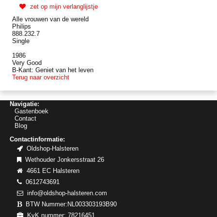
zet op mijn verlanglijstje
Alle vrouwen van de wereld
Philips
888.232.7
Single
1986
Very Good
B-Kant: Geniet van het leven
Terug naar overzicht
Navigatie:
Gastenboek
Contact
Blog
Contactinformatie:
Oldshop-Halsteren
Wethouder Jonkersstraat 26
4661 EC Halsteren
0612743691
info@oldshop-halsteren.com
BTW Nummer:NL003303193B90
KvK nummer: 78216451