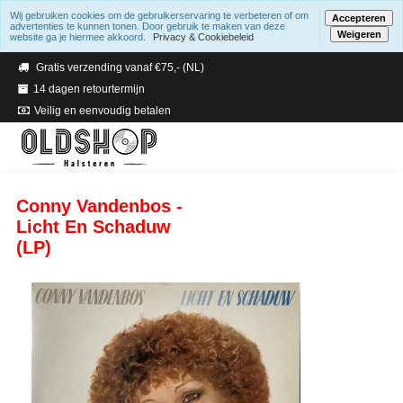
Wij gebruiken cookies om de gebruikerservaring te verbeteren of om
Accepteren
advertenties te kunnen tonen. Door gebruik te maken van deze
Weigeren
website ga je hiermee akkoord.
Privacy & Cookiebeleid
Verzending binnen 2 a 3 werkdagen
Gratis verzending vanaf €75,- (NL)
14 dagen retourtermijn
Veilig en eenvoudig betalen
Conny Vandenbos -
Licht En Schaduw
(LP)