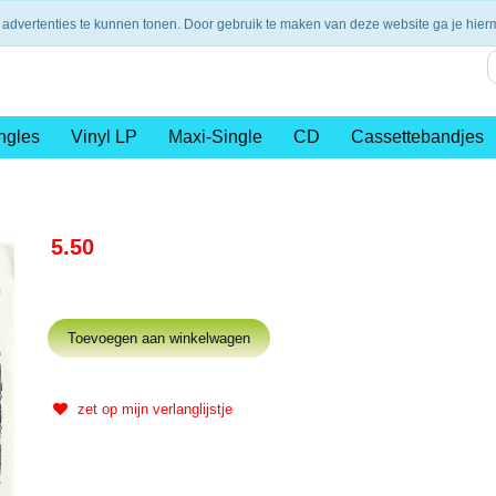
nding vanaf €75,- (NL)
14 dagen retourtermijn
Veilig en 
 advertenties te kunnen tonen. Door gebruik te maken van deze website ga je hie
ngles
Vinyl LP
Maxi-Single
CD
Cassettebandjes
5.50
zet op mijn verlanglijstje