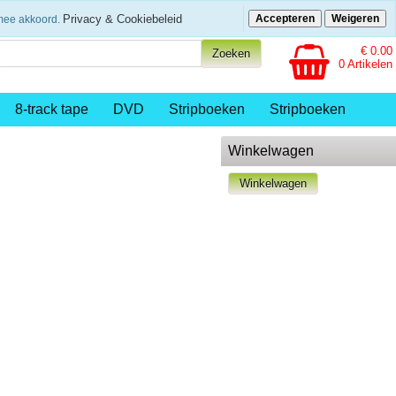
eenvoudig betalen
Privacy & Cookiebeleid
Accepteren
Weigeren
rmee akkoord.
€ 0.00
0 Artikelen
8-track tape
DVD
Stripboeken
Stripboeken
Winkelwagen