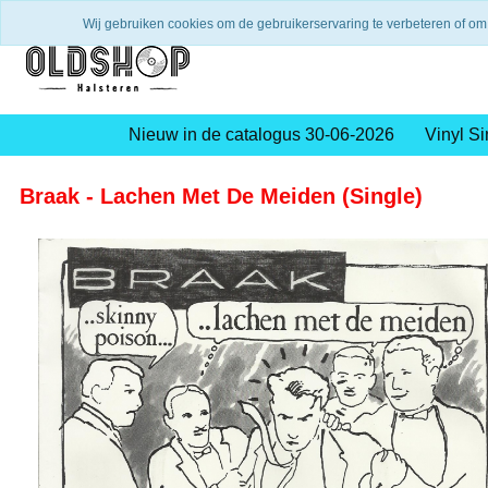
Verzending binnen 2 a 3 werkdagen
Gratis verze
Wij gebruiken cookies om de gebruikerservaring te verbeteren of om
Nieuw in de catalogus 30-06-2026
Vinyl Si
Braak - Lachen Met De Meiden (Single)