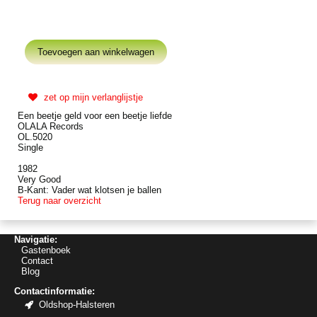
zet op mijn verlanglijstje
Een beetje geld voor een beetje liefde
OLALA Records
OL.5020
Single
1982
Very Good
B-Kant: Vader wat klotsen je ballen
Terug naar overzicht
Navigatie:
Gastenboek
Contact
Blog
Contactinformatie:
Oldshop-Halsteren