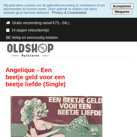
Wij gebruiken cookies om de gebruikerservaring te verbeteren of om
Accepteren
advertenties te kunnen tonen. Door gebruik te maken van deze
Weigeren
website ga je hiermee akkoord.
Privacy & Cookiebeleid
Verzending binnen 2 a 3 werkdagen
Gratis verzending vanaf €75,- (NL)
14 dagen retourtermijn
Veilig en eenvoudig betalen
Angelique - Een
beetje geld voor een
beetje liefde (Single)