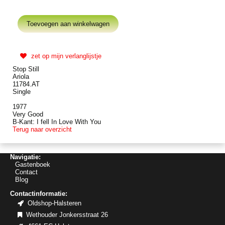
zet op mijn verlanglijstje
Stop Still
Ariola
11784.AT
Single
1977
Very Good
B-Kant: I fell In Love With You
Terug naar overzicht
Navigatie:
Gastenboek
Contact
Blog
Contactinformatie:
Oldshop-Halsteren
Wethouder Jonkersstraat 26