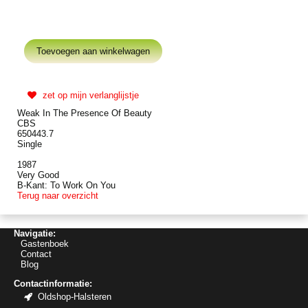
zet op mijn verlanglijstje
Weak In The Presence Of Beauty
CBS
650443.7
Single
1987
Very Good
B-Kant: To Work On You
Terug naar overzicht
Navigatie:
Gastenboek
Contact
Blog
Contactinformatie:
Oldshop-Halsteren