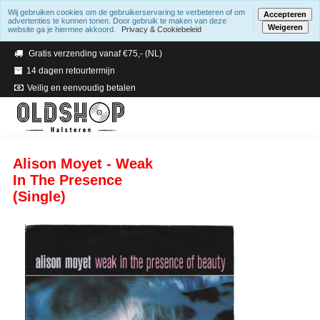
Wij gebruiken cookies om de gebruikerservaring te verbeteren of om
Accepteren
advertenties te kunnen tonen. Door gebruik te maken van deze
Weigeren
website ga je hiermee akkoord.
Privacy & Cookiebeleid
Verzending binnen 2 a 3 werkdagen
Gratis verzending vanaf €75,- (NL)
14 dagen retourtermijn
Veilig en eenvoudig betalen
Alison Moyet - Weak
In The Presence
(Single)